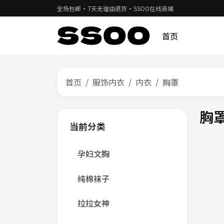
全场包邮·7天无理由退货·SSOO在线商城
首页
首页
服饰内衣
内衣
胸罩
胸
当前分类
孕妇文胸
纯棉袜子
拉拉女神