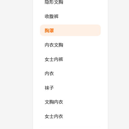
隐形文胸
收腹裤
胸罩
内衣文胸
女士内裤
内衣
袜子
文胸内衣
女士内衣