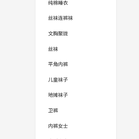
纯棉睡衣
丝袜连裤袜
文胸聚拢
丝袜
平角内裤
儿童袜子
地摊袜子
卫裤
内裤女士