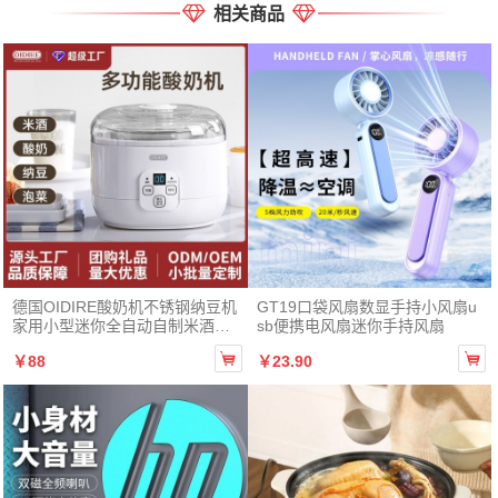
相关商品
衣
及臀
长
专
利
无
类
型
质
检
德国OIDIRE酸奶机不锈钢纳豆机
GT19口袋风扇数显手持小风扇u
家用小型迷你全自动自制米酒发
sb便携电风扇迷你手持风扇
报
/
酵机
告


￥88
￥23.90
编
号
面
6%氨纶
料