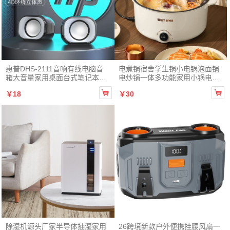
运
动
运动背心
服
惠普DHS-2111音响有线电脑音
电煮锅宿舍学生锅小电锅泡面锅
箱大音量家用桌面台式笔记本电
电炒锅一体多功能家用小锅电热
脑通用
火锅


￥18
￥30
除湿机源头厂家半导体抽湿家用
26跨境新款户外便携挂腰风扇一