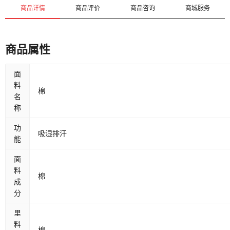
商品详情
商品评价
商品咨询
商城服务
商品属性
面
料
棉
名
称
功
吸湿排汗
能
面
料
棉
成
分
里
料
棉