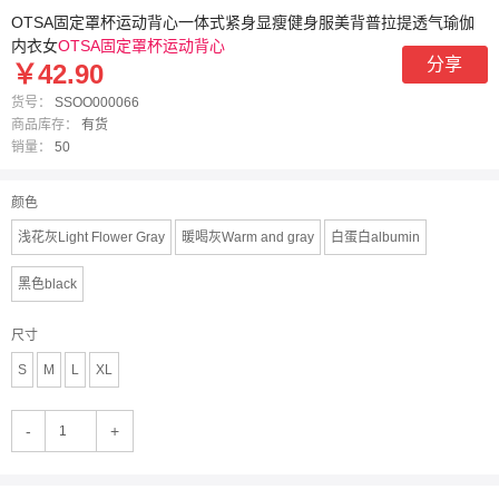
OTSA固定罩杯运动背心一体式紧身显瘦健身服美背普拉提透气瑜伽
内衣女
OTSA固定罩杯运动背心
分享
￥42.90
货号：
SSOO000066
商品库存：
有货
销量：
50
颜色
浅花灰Light Flower Gray
暖喝灰Warm and gray
白蛋白albumin
黑色black
尺寸
S
M
L
XL
-
+