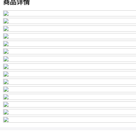
商品详情
ebay,亚马逊,wish,速卖通,独立站,LAZADA,其他
游
白蛋白albumin
平
台
黑色black
黑色black
有
可
黑色black
授
黑色black
权
的
是
自
有
品
牌
袖
无袖
长