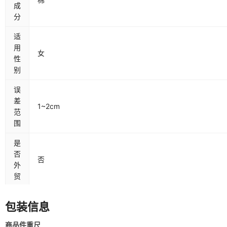
成
分
适
用
女
性
别
误
差
1~2cm
范
围
是
否
否
外
贸
包装信息
库
存
整单
商品件重尺